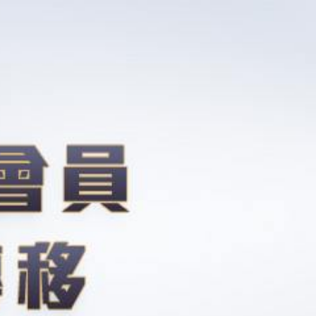
出金在台運營多年信譽保證。
的
搜尋
搜
尋