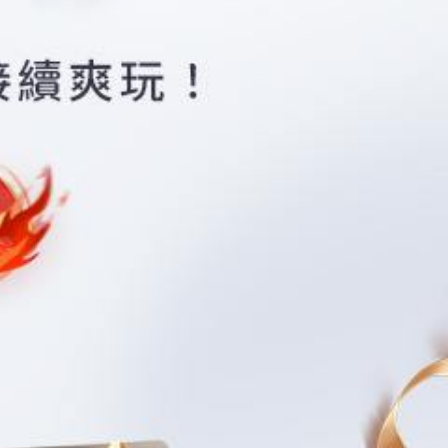
出
用
近期文章
享受沉浸式博弈樂趣！88win娛樂城極致畫面打
造視聽新高度
隨時隨地暢玩不卡頓，88win娛樂行動版震撼登
場
點亮每一位玩家的發財夢，88win客服用熱情成
就經典
節假日照常出金！88win娛樂城出金無縫接軌您
的精彩假期
88win娛樂城打造專屬博奕策略，豐富數據助您
精準下注