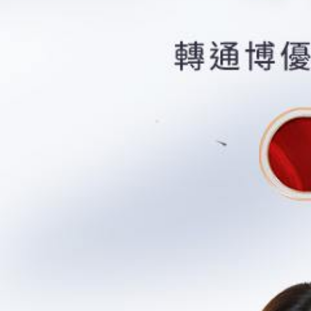
i88
娛樂城
官網憑
一個以dg百家樂
作
admin
戶享有首次存款紅
者
發
2023 年 8 月 15 日
娱樂。我們的場所
佈
分
娛樂城
日
類
期:
文
上一篇文章
章
i88娛樂城官網在幫您解決
上
一
導
篇
覽
文
下一篇文章
章:
i88娛樂城官網為您打造最真
下