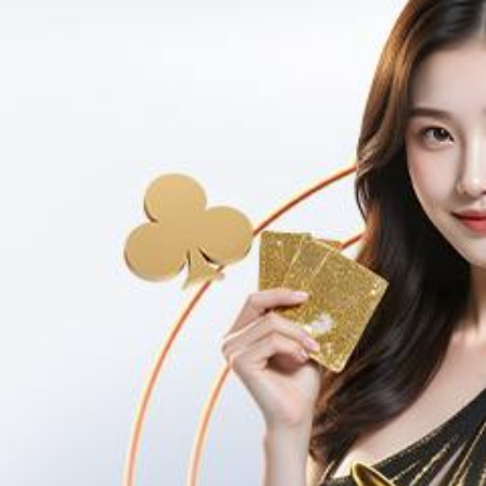
一
篇
文
章:
88Win娛樂城官網
老玩家推薦
88Win
全台促銷最多優惠最大，