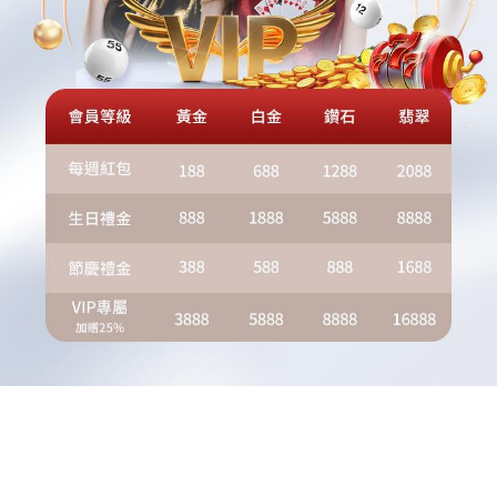
業真人遊戲平台，豐富多彩的娛樂活動，多人應戰不
缺咖，高畫質絕不延遲的影像品質。
作
發
分
admin
2026 年 3 月 19 日
88win娛樂城
者
佈
類
日
期:
文
上一篇文章
章
88win娛樂讓玩家安心享受多元的娛
上
一
樂性遊戲
導
篇
覽
文
章:
下一篇文章
低門檻高回報，88win娛樂城人人可
下