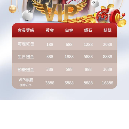
刺激感，遊戲種類繁多，讓你永遠不會感到無聊，玩
個不停！
作
發
分
admin
2025 年 10 月 11 日
88win娛樂城
者
佈
類
日
期:
文
上一篇文章
章
i88娛樂城遊戲絕對忠實呈現現場體
上
一
驗，讓您流連忘返
導
篇
覽
文
章:
下一篇文章
i88娛樂城讓玩家在活潑生動的投注
下