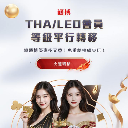
88Win娛樂城官網
i88娛樂城的遊戲多樣性確保
了每位玩家都能找到心儀的選
擇
i88娛樂城
匯聚了各種類型的遊戲，無論您是熱愛體育
競技、喜歡真人娛樂，還是熱衷於電子遊戲、彩票、
棋牌和捕魚機，這裡都有您喜愛的遊戲，i88娛樂城挑
戰您的運氣和技巧，享受高賠率的百家樂遊戲，輕鬆
贏得大獎，萬眾矚目的六合彩遊戲，不僅刺激，還有
機會贏得巨額獎金，在各種體育賽事中下注，展現您