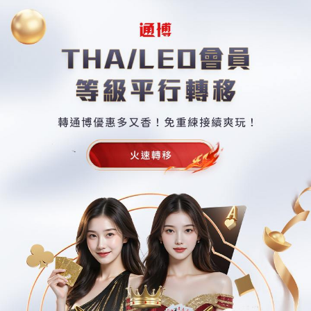
88Win娛樂城官網
i88娛樂城安全公平的遊戲環
境讓您放心投入
i88娛樂城
以頂尖規範全力守護玩家安全與隱私，讓您
毫無後顧之憂，新用戶註冊即享高額體驗金，讓您開
心遊戲，平台以卓越的用戶服務為核心，客服人員細
心周到，為您提供貼心服務。遊戲內容不斷更新，新
的元素和玩法讓您耳目一新，在i88娛樂城，公平公正
的遊戲機制是保障，讓您玩得安心。金流操作便捷，
多種方式讓您輕鬆存款和提款。趕快加入，迎接財運