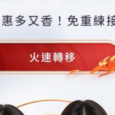
元選擇，讓玩家隨時隨地暢享極致遊戲樂趣，i88娛樂城皆展現
追求。除此之外，平台亦針對玩家偏好開發多元主題的老虎機遊
到科幻未來場景，讓每位玩家在旋轉中感受視覺與聽覺的雙重震
真實賭場的完美效果，感受到前所未有