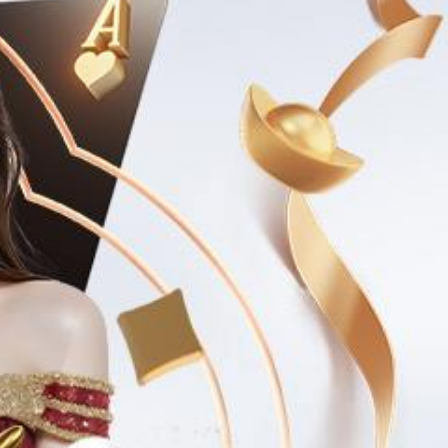
分類
88win娛樂
88win娛樂城
88win娛樂城出金
88win客服
娛樂城
未分類
8Win娛樂城每日促銷活動回饋領不完，免費成為會員。