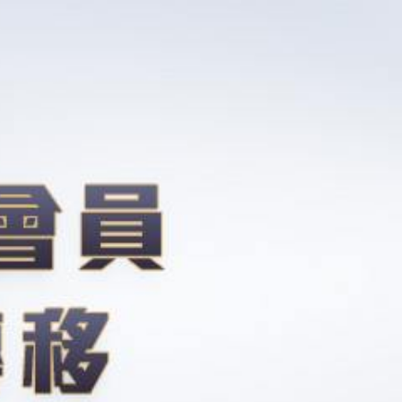
出金在台運營多年信譽保證。
搜尋
搜
尋
第