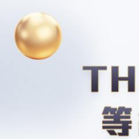
88Win娛樂城官網
88Win娛樂城有最完整的世足賽程表及最新的世足比分，只
i88娛樂城立即登
i88娛樂城
堅守對
三方審核證實其可