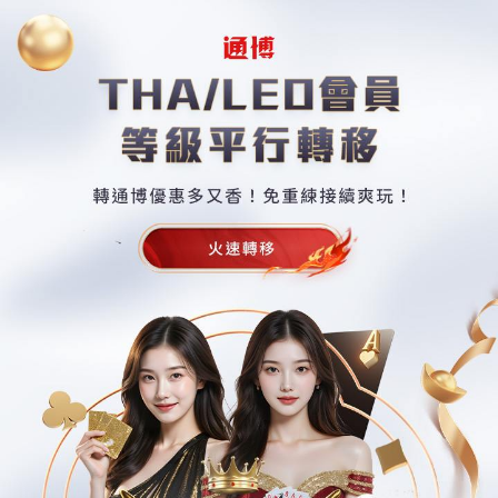
88Win娛樂城官網
i88娛樂城官網提供您最頂級
的遊戲體驗，超乎您的想像
i88
娛樂城官網創立至今，這須感謝所有企業遊戲商的
合作及三方金流機構，給予富遊金融政策及經營便
利，並向全體合營夥伴和每位玩家衷心的感謝，利用
品牌影響力建立起大眾對抗電信網絡詐騙的護城河，
承擔起社會責任，i88最多樣的真人娛樂玩法，超於行
業的高品質直播畫面，百家樂、龍虎、骰寶、牛牛等
各種遊戲隨心玩，酣暢體驗現場娛樂。