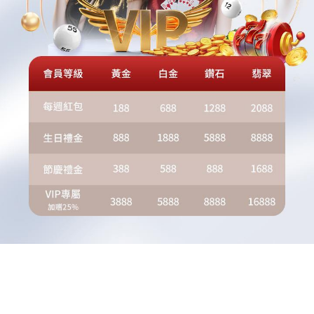
惠內容，就可以大大的增加玩家們在遊戲過程中的優
勢！
作
發
分
admin
2024 年 10 月 25 日
88win娛樂
者
佈
類
日
期:
文
上一篇文章
章
i88娛樂城讓玩家安心享受多元的娛
上
一
樂性遊戲
導
篇
覽
文
章:
下一篇文章
i88娛樂城讓玩家有如親臨賭城般，
下
一
享受賓至如歸的崇高尊榮感
篇