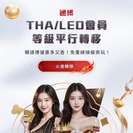
88Win娛樂城官網
i88提供多元的遊戲、完善的
顧客服務，超有趣的多樣主題
i88
擁有多樣化的網路博弈項目，包含了運動博彩、電
競、真人Casino、老虎機、捕魚機、棋牌遊戲以及樂
透彩票，不論是IOS系統或安卓系統都有支援，不論
你是上班偷懶躲在廁所，或是下班通勤等待車程枯燥
乏味的時光，隨時隨地都能遊玩，i88可謂是居家旅
行，必備娛樂！
作
發
分
admin
2024 年 1 月 4 日
88win娛樂