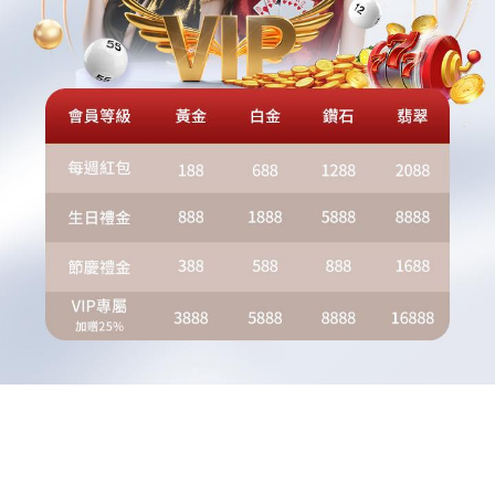
作
發
分
admin
2023 年 11 月 3 日
88win娛樂城
者
佈
類
日
期:
文
上一篇文章
章
i88娛樂城官網新增了玩家真實體
上
一
驗，感受競技的氛圍
導
篇
覽
文
章:
下一篇文章
i88娛樂城官網以最專業的方式呈現
下
一
給所有玩家
篇
文
章: